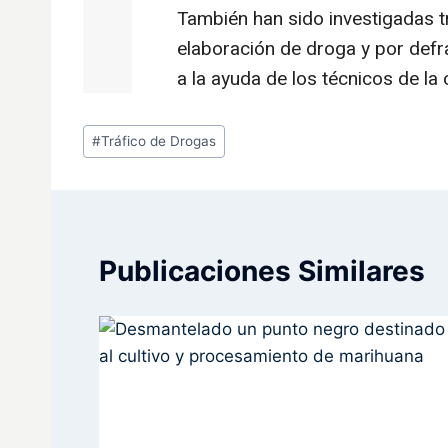
Etiquetas
#
Tráfico de Drogas
de
la
entrada:
Publicaciones Similares