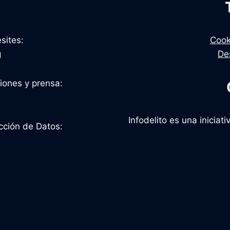
sites:
Cook
g
De
ciones y prensa:
Infodelito es una inicia
cción de Datos: