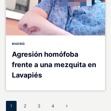
MADRID
Agresión homófoba
frente a una mezquita en
Lavapiés
Navegación
Siguiente
1
2
3
4