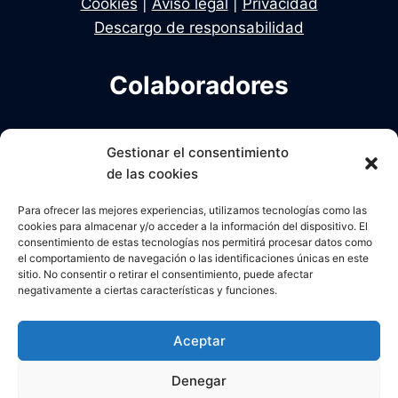
Cookies
|
Aviso legal
|
Privacidad
Descargo de responsabilidad
Colaboradores
Infodelito es una iniciativa de Dekhan y Alcalde
Gestionar el consentimiento
en colaboración con Una Policia para el Siglo XXI
de las cookies
Para ofrecer las mejores experiencias, utilizamos tecnologías como las
cookies para almacenar y/o acceder a la información del dispositivo. El
consentimiento de estas tecnologías nos permitirá procesar datos como
el comportamiento de navegación o las identificaciones únicas en este
sitio. No consentir o retirar el consentimiento, puede afectar
negativamente a ciertas características y funciones.
Aceptar
Denegar
Acceso