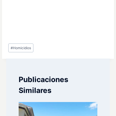
Etiquetas
#
Homicidios
de
la
entrada:
Publicaciones
Similares