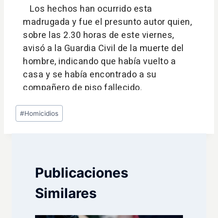
Etiquetas
#
Homicidios
de
la
entrada:
Publicaciones
Similares