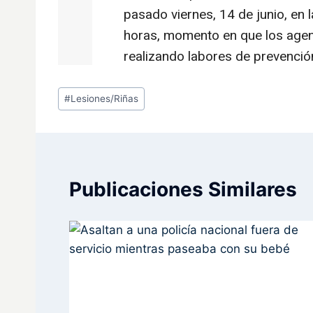
Etiquetas
#
Lesiones/Riñas
de
la
entrada:
Publicaciones Similares