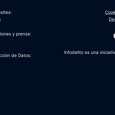
sites:
Cook
g
De
ciones y prensa:
Infodelito es una inicia
cción de Datos: