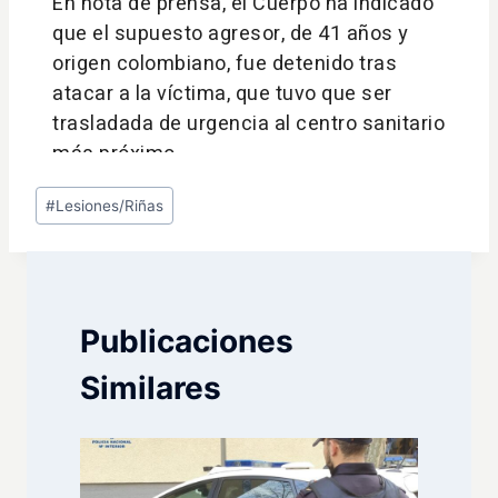
Etiquetas
#
Lesiones/Riñas
de
la
entrada:
Publicaciones
Similares