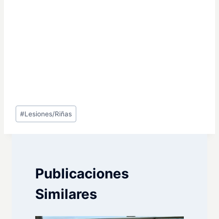
Etiquetas
#
Lesiones/Riñas
de
la
entrada:
Publicaciones
Similares