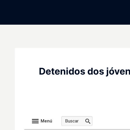
Saltar
al
contenido
Detenidos dos jóven