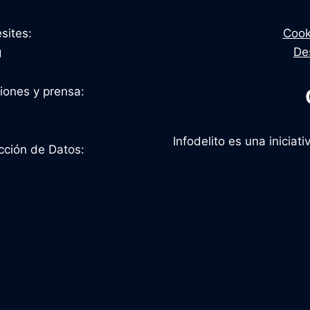
sites:
Cook
g
De
ciones y prensa:
Infodelito es una inicia
cción de Datos: