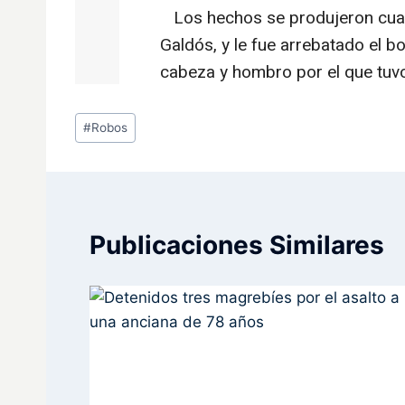
Etiquetas
#
Robos
de
la
entrada:
Publicaciones Similares