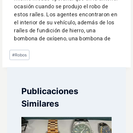
Etiquetas
#
Robos
de
la
entrada:
Publicaciones
Similares