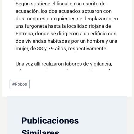
Etiquetas
#
Robos
de
la
entrada:
Publicaciones
Similares