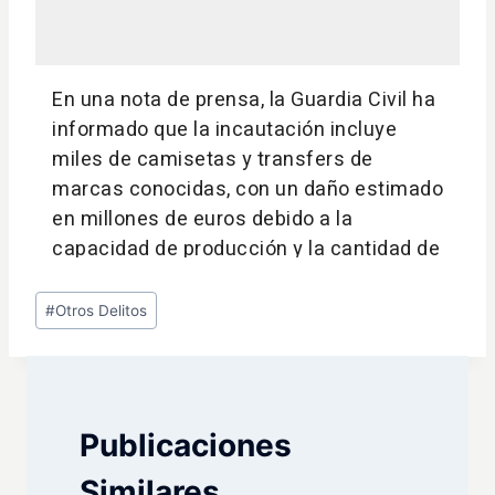
Etiquetas
#
Otros Delitos
de
la
entrada:
Publicaciones
Similares