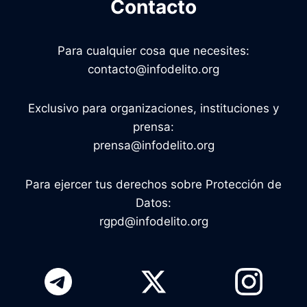
Contacto
R
E
D
Para cualquier cosa que necesites:
E
S
contacto@infodelito.org
C
U
Exclusivo para organizaciones, instituciones y
A
R
prensa:
T
prensa@infodelito.org
I
Z
A
Para ejercer tus derechos sobre Protección de
A
Datos:
S
rgpd@infodelito.org
U
M
U
J
E
R