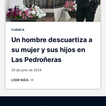
CUENCA
Un hombre descuartiza a
su mujer y sus hijos en
Las Pedroñeras
29 de junio de 2024
U
LEER MÁS
N
H
O
M
B