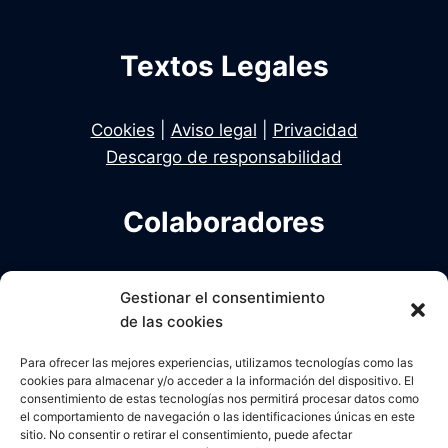
Y
S
U
Textos Legales
S
H
I
Cookies
|
Aviso legal
|
Privacidad
J
O
Descargo de responsabilidad
S
E
Colaboradores
N
L
A
S
Infodelito es una iniciativa de Dekhan y Alcalde
Gestionar el consentimiento
P
en colaboración con Una Policia para el Siglo XXI
E
de las cookies
D
R
Para ofrecer las mejores experiencias, utilizamos tecnologías como las
cookies para almacenar y/o acceder a la información del dispositivo. El
O
consentimiento de estas tecnologías nos permitirá procesar datos como
Ñ
el comportamiento de navegación o las identificaciones únicas en este
E
sitio. No consentir o retirar el consentimiento, puede afectar
R